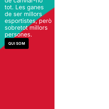
de canviar-ho
tot. Les ganes
de ser millors
esportistes, però
sobretot millors
persones.
QUI SOM