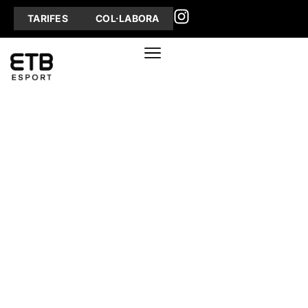
TARIFES
COL·LABORA