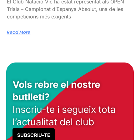
El Club Natació Vic ha estat representat als OPEN
Trials – Campionat d’Espanya Absolut, una de les
competicions més exigents
Read More
Vols rebre el nostre
butlletí?
Inscriu-te i segueix tota
l’actualitat del club
SUBSCRIU-TE