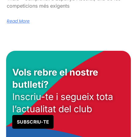
competicions més exigents
Read More
Vols rebre el nostre
butlletí?
Inscriu-te i segueix tota
l’actualitat del club
SUBSCRIU-TE