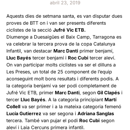
abril 23, 2019
Aquests dies de setmana santa, es van disputar dues
proves de BTT on i van ser presents diferents
ciclistes de la secció
Jufré Vic ETB.
Diumenge a Duesaigües el Baix Camp, Tarragona es
va celebrar la tercera prova de la copa Catalunya
Infantil, van destacar
Marc Danti
primer benjamí,
Lluc Bayés
tercer benjamí i
Roc Cubi
tercer aleví.
On van participar molts ciclistes va ser el dilluns a
Les Preses, un total de 25 component de l’equip
aconseguint molt bons resultats i diferents podis. A
la categoria benjamí va ser podi completament de
Jufré Vic ETB, primer
Marc Danti
, segon
Gil Clapés
i
tercer
Lluc Bayés
. A la categoria principiant
Martí
Collell
va ser primer i a la mateixa categoria femenó
Lucía Gutierrez
va ser segona i
Adriana Sanglas
tercera. També van pujar el podi
Roc Cubi
segon
aleví i Laia Cercuns primera infantil.