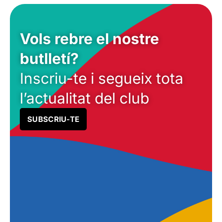
Vols rebre el nostre
butlletí?
Inscriu-te i segueix tota
l’actualitat del club
SUBSCRIU-TE