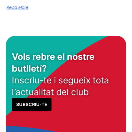
Read More
Vols rebre el nostre
butlletí?
Inscriu-te i segueix tota
l’actualitat del club
SUBSCRIU-TE