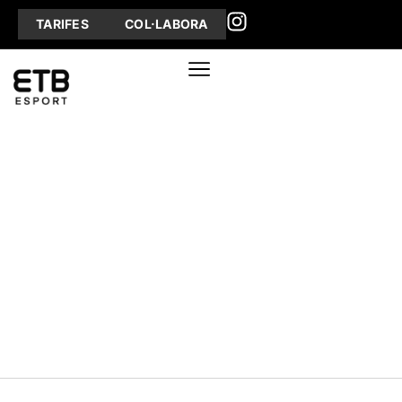
TARIFES
COL·LABORA