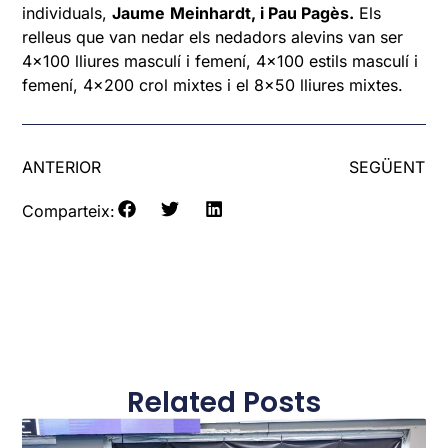
individuals,
Jaume
Meinhardt, i Pau Pagès.
Els
relleus que van nedar els nedadors alevins van ser
4×100 lliures masculí i femení, 4×100 estils masculí i
femení, 4×200 crol mixtes i el 8×50 lliures mixtes.
ANTERIOR
SEGÜENT
Comparteix:
Related Posts