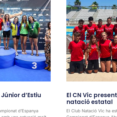
únior d’Estiu
El CN Vic present 
natació estatal
Campionat d’Espanya
El Club Natació Vic ha es
l, amb una actuació molt
Campionat d’Espanya Abso