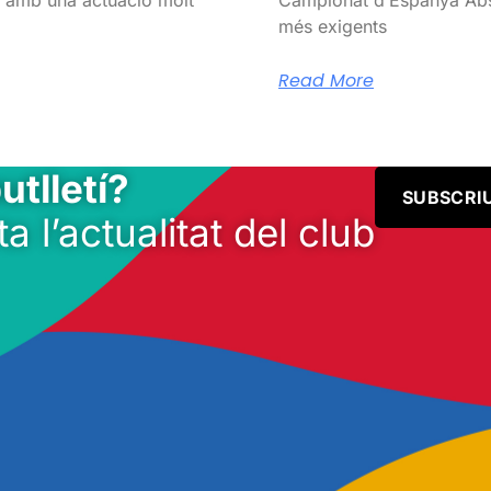
més exigents
Read More
utlletí?
SUBSCRI
ta l’actualitat del club