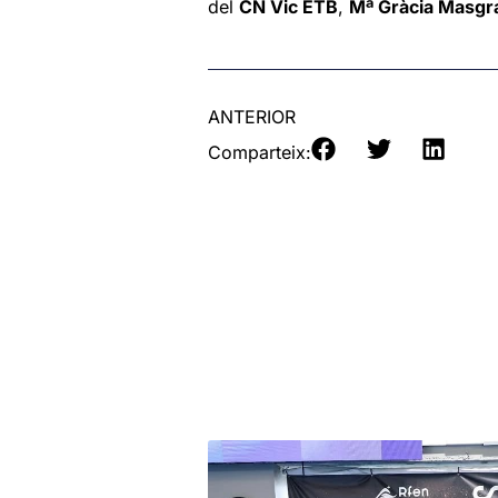
del
CN Vic ETB
,
Mª Gràcia Masgr
ANTERIOR
Comparteix: