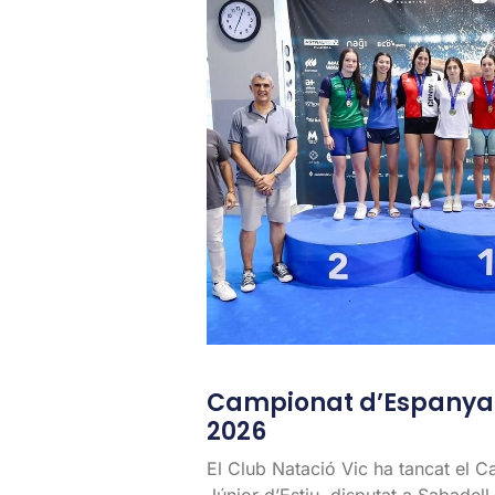
Campionat d’Espanya J
2026
El Club Natació Vic ha tancat el 
Júnior d’Estiu, disputat a Sabadel