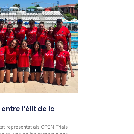
entre l’élit de la
tat representat als OPEN Trials –
lut, una de les competicions