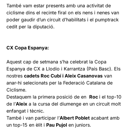
També vam estar presents amb una activitat de
ciclisme dins el recinte firal on els nens i nenes van
poder gaudir d’un circuit d’habilitats i el pumptrack
cedit per la diputació.
CX Copa Espanya:
Aquest cap de setmana s’ha celebrat la Copa
Espanya de CX a Llodio i Karrantza (País Basc). Els
nostres
cadets Roc Cubí i Aleix Casanovas
van
anar-hi selecionats per la Federació Catalana de
Ciclisme.
Destaquem la primera posició de en
Roc
i el top-10
de l’
Aleix
a la cursa del diumenge en un circuit molt
enfangat i tècnic.
També i van participar l’
Albert Poblet
acabant amb
un top-15 en èlit i
Pau Pujol
en juniors.