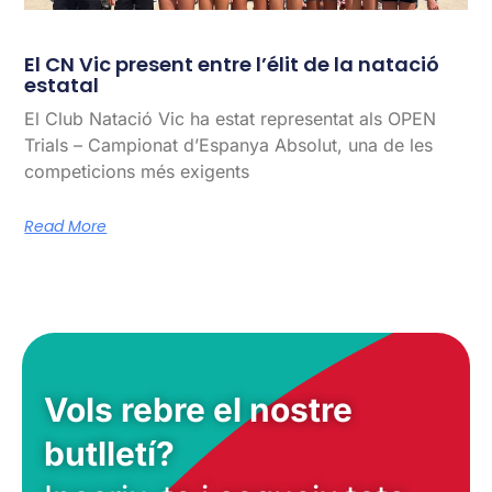
El CN Vic present entre l’élit de la natació
estatal
El Club Natació Vic ha estat representat als OPEN
Trials – Campionat d’Espanya Absolut, una de les
competicions més exigents
Read More
Vols rebre el nostre
butlletí?