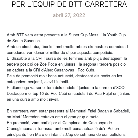
PER L’EQUIP DE BTT CARRETERA
abril 27, 2022
Amb BTT vam estar presents a la Super Cup Massi i la Youth Cup
de Santa Susanna.
Amb un circuit dur, tècnic i amb molts arbres els nostres corredors i
corredores van donar el millor de si per aquesta competició.
El dissabte a la CRI i cursa de les fèmines amb pluja destaquem la
tercera posició de Zoe Poca en júniors i la segona i tercera posició
en cadets a la CRI d’Aleix Casanovas i Roc Cubí.
Pels de promoció molt bona actuació, destacant els podis en les
categories: benjamí, aleví i infantil.
El diumenge va ser el torn dels cadets i júniors a la carrera d’XCO.
Destaquem el top-10 de Roc Cubi en cadets i de Pau Pujol en júniors
en una cursa amb molt nivell.
En carretera vam estar presents al Memorial Fidel Bagan a Sabadell,
on Martí Marrodan entrava amb el gran grup a meta.
En promoció, vam participar al Campionat de Catalunya de
Cronogimcana a Terrassa, amb molt bona actuació de’n Pol en
principants i en Marc en infantils.Cap de setmana de competicions