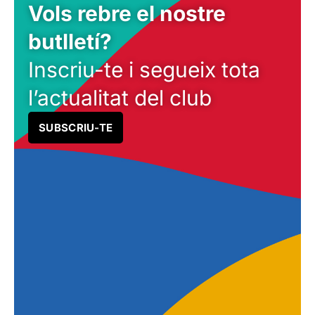
Vols rebre el nostre
butlletí?
Inscriu-te i segueix tota
l’actualitat del club
SUBSCRIU-TE