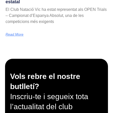
estatal
El Club Natació Vic ha estat representat als OPEN Trials
– Campionat d’Espanya Absolut, una de les
competicions més exigents
Read More
Vols rebre el nostre
butlletí?
Inscriu-te i segueix tota
l’actualitat del club