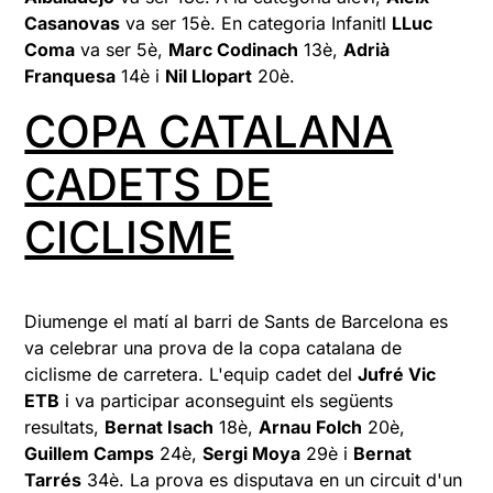
Casanovas
va ser 15è. En categoria Infanitl
LLuc
Coma
va ser 5è,
Marc Codinach
13è,
Adrià
Franquesa
14è i
Nil Llopart
20è.
COPA CATALANA
CADETS DE
CICLISME
Diumenge el matí al barri de Sants de Barcelona es
va celebrar una prova de la copa catalana de
ciclisme de carretera. L'equip cadet del
Jufré Vic
ETB
i va participar aconseguint els següents
resultats,
Bernat Isach
18è,
Arnau Folch
20è,
Guillem Camps
24è,
Sergi Moya
29è i
Bernat
Tarrés
34è. La prova es disputava en un circuit d'un