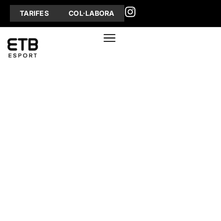
TARIFES
COL·LABORA