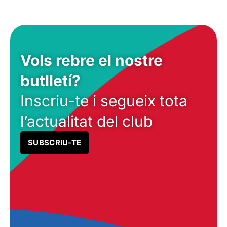
Vols rebre el nostre
butlletí?
Inscriu-te i segueix tota
l’actualitat del club
SUBSCRIU-TE