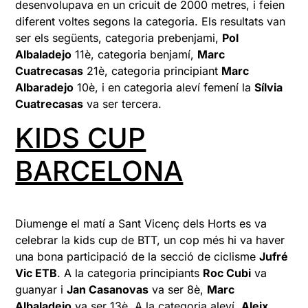
desenvolupava en un cricuit de 2000 metres, i feien
diferent voltes segons la categoria. Els resultats van
ser els següents, categoria prebenjami,
Pol
Albaladejo
11è, categoria benjamí,
Marc
Cuatrecasas
21è, categoria principiant
Marc
Albaradejo
10è, i en categoria aleví femení la
Sílvia
Cuatrecasas
va ser tercera.
KIDS CUP
BARCELONA
Diumenge el matí a Sant Vicenç dels Horts es va
celebrar la kids cup de BTT, un cop més hi va haver
una bona participació de la secció de ciclisme
Jufré
Vic ETB
. A la categoria principiants
Roc Cubi
va
guanyar i
Jan Casanovas
va ser 8è,
Marc
Albaladejo
va ser 13è. A la categoria aleví,
Aleix