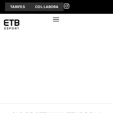
TARIFES
COL·LABORA