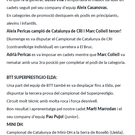
Pel que fa la general,
Genís Vila
s’emportava el maillot de líder en
cadets seguit pel seu company d’equip
Aleix Casanovas.
En categories de promoció destquem els podis en principiants,
alevins i infantils.
Aleix Pericas campió de Catalunya de CRI i Marc Collell tercer!
Diumenge es va disputar el Campionat de Catalunya de CRI
(contrarellotge individual) en carretera a El Bruc.
Adrià Pericas
es va imposar en cadets mentre que
Marc Collell
va
rematar amb una 3ra posició per completar el podi de la categoria.
BTT SUPERPRESTIGIO ELDA:
Una part del equip de BTT també es va desplaçar fins a Elda, per
dispuntar la tercera prova del campionat del Superprestigio.
Circuit molt tècnic amb molta roca i força desnivell.
Bon resultat i aprenentatge pel nostre cadet
Martí Marrodan
i el
seu company d’equip
Pau Pujol
(junior).
MINI DH:
Campionat de Catalunya de Mini-DH a la Serra de Roselló (Lleida).