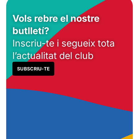
Vols rebre el nostre
butlletí?
Inscriu-te i segueix tota
l’actualitat del club
SUBSCRIU-TE