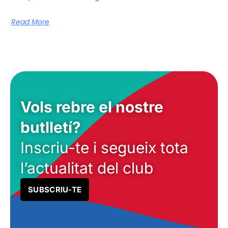
Read More
Vols rebre el nostre
butlletí?
Inscriu-te i segueix tota
l’actualitat del club
SUBSCRIU-TE