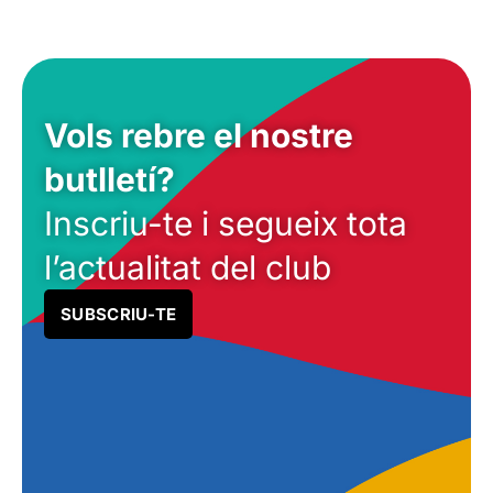
Vols rebre el nostre
butlletí?
Inscriu-te i segueix tota
l’actualitat del club
SUBSCRIU-TE