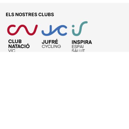
ELS NOSTRES CLUBS
ENS TROBARÀS A
Club Natació Vic – ETB
C. Josep Maria Pallàs, 1 – Piscines
08500 – VIC
93 885 31 21