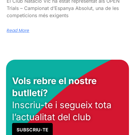
El Club Natació Vic ha estat representat als OPEN
Trials – Campionat d’Espanya Absolut, una de les
competicions més exigents
Read More
Vols rebre el nostre
butlletí?
Inscriu-te i segueix tota
l’actualitat del club
SUBSCRIU-TE