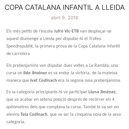
COPA CATALANA INFANTIL A LLEIDA
abril 9, 2018
Els més petits de l’escola J
ufré Vic-ETB
van desplaçar-se
aquest diumenge a Lleida per disputar-hi el Trofeu
Speedrepublik, la primera prova de la Copa Catalana Infantil
de carretera
Els prebenjamins van disputar dues voltes a La Rambla, una
cursa on
Ilde
Jiménez
es va endur la victòria, de la mateixa
manera que
Ivet
Codinach
era la segona noia prebenjamina.
En la categoria principiants hi va participar
Lluna
Jiménez
,
que va acabar en setena posició després de recórrer els 4
quilòmetres dels que comptava la cursa. També hi va ser en
alevins
Teia
Codinach
, que va ser la cinquena noia de la seva
categoria.