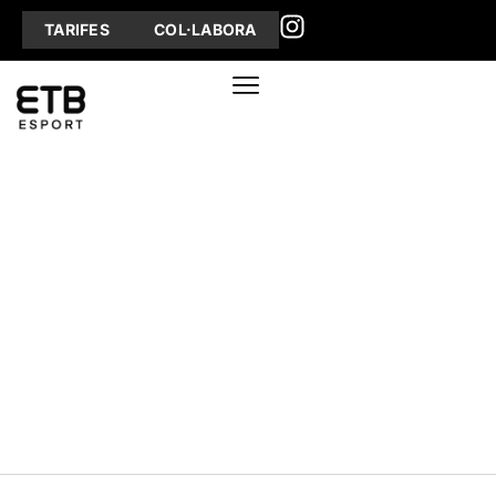
TARIFES
COL·LABORA