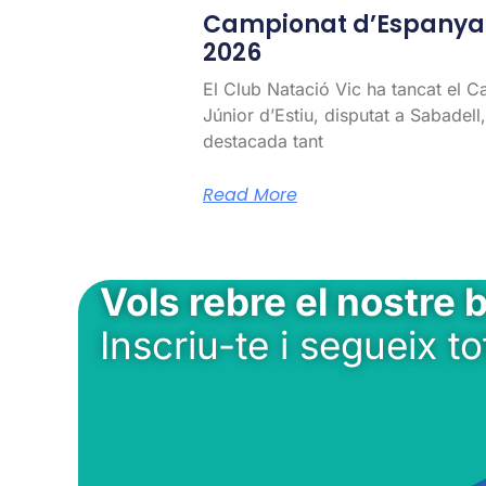
Campionat d’Espanya J
2026
El Club Natació Vic ha tancat el 
Júnior d’Estiu, disputat a Sabadel
destacada tant
Read More
Vols rebre el nostre b
Inscriu-te i segueix to