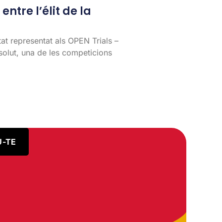
entre l’élit de la
tat representat als OPEN Trials –
lut, una de les competicions
U-TE