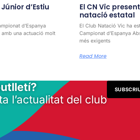
únior d’Estiu
El CN Vic present 
natació estatal
Campionat d’Espanya
El Club Natació Vic ha es
l, amb una actuació molt
Campionat d’Espanya Abso
més exigents
Read More
utlletí?
SUBSCRI
ta l’actualitat del club