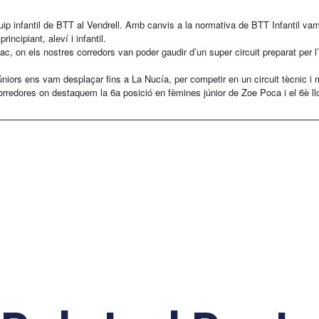
 infantil de BTT al Vendrell. Amb canvis a la normativa de BTT Infantil vam 
ncipiant, aleví i infantil.
, on els nostres corredors van poder gaudir d’un super circuit preparat per l
iors ens vam desplaçar fins a La Nucía, per competir en un circuit tècnic i m
orredores on destaquem la 6a posició en fèmines júnior de Zoe Poca i el 6è 