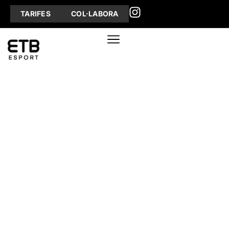
TARIFES
COL·LABORA