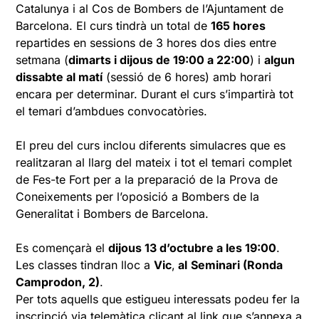
Catalunya i al Cos de Bombers de l’Ajuntament de
Barcelona. El curs tindrà un total de
165 hores
repartides en sessions de 3 hores dos dies entre
setmana (
dimarts i dijous de 19:00 a 22:00
) i
algun
dissabte al matí
(sessió de 6 hores) amb horari
encara per determinar. Durant el curs s’impartirà tot
el temari d’ambdues convocatòries.
El preu del curs inclou diferents simulacres que es
realitzaran al llarg del mateix i tot el temari complet
de Fes-te Fort per a la preparació de la Prova de
Coneixements per l’oposició a Bombers de la
Generalitat i Bombers de Barcelona.
Es començarà el
dijous 13 d’octubre a les 19:00
.
Les classes tindran lloc a
Vic
,
al
Seminari (Ronda
Camprodon, 2)
.
Per tots aquells que estigueu interessats podeu fer la
inscripció via telemàtica clicant al link que s’annexa a