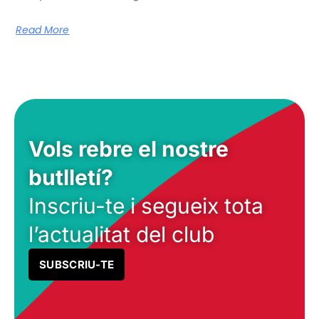
Read More
Vols rebre el nostre
butlletí?
Inscriu-te i segueix tota
l’actualitat del club
SUBSCRIU-TE