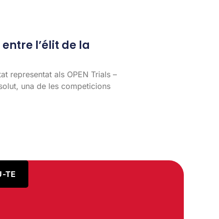
entre l’élit de la
tat representat als OPEN Trials –
lut, una de les competicions
U-TE