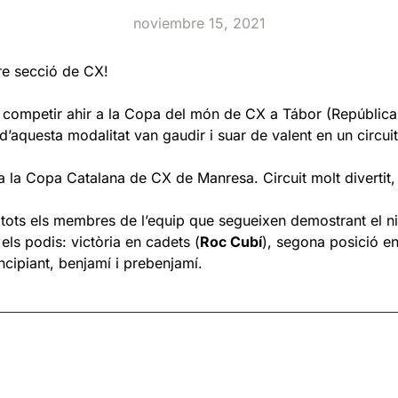
noviembre 15, 2021
re secció de CX!
competir ahir a la Copa del món de CX a Tábor (República
’aquesta modalitat van gaudir i suar de valent en un circuit
 a la Copa Catalana de CX de Manresa. Circuit molt divertit,
tots els membres de l’equip que segueixen demostrant el ni
els podis: victòria en cadets (
Roc Cubí
), segona posició en
rincipiant, benjamí i prebenjamí.