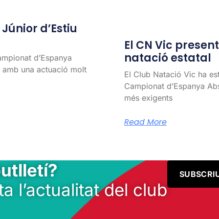
únior d’Estiu
El CN Vic present 
natació estatal
Campionat d’Espanya
l, amb una actuació molt
El Club Natació Vic ha es
Campionat d’Espanya Abso
més exigents
Read More
utlletí?
SUBSCRI
ta l’actualitat del club