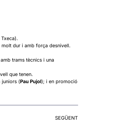
 Txeca).
 molt dur i amb força desnivell.
 amb trams tècnics i una
vell que tenen.
 juniors (
Pau Pujol
); i en promoció
SEGÜENT