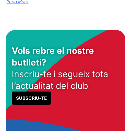
Read More
Vols rebre el nostre
butlletí?
Inscriu-te i segueix tota
l’actualitat del club
SUBSCRIU-TE