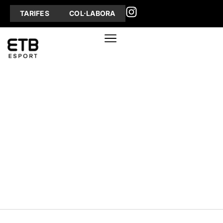
TARIFES
COL·LABORA