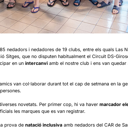
285 nedadors i nedadores de 19 clubs, entre els quals Las 
ació Sitges, que no disputen habitualment el Circuit DS-Giro
icipar en un
intercanvi
amb el nostre club i ens van quedar 
i amics van col·laborar durant tot el cap de setmana en la ge
e persones.
diverses novetats. Per primer cop, hi va haver
marcador el
oficials les marques que es van registrar.
una prova de
natació inclusiva
amb nedadors del CAR de San