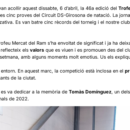
an acollir aquest dissabte, 6 d’abril, la 46a edició del
Trof
les cinc proves del Circuit DS-Girosona de natació. La jorna
tiva. Es van batre cinc rècords del torneig i el nostre club
Trofeu Mercat del Ram s’ha envoltat de significat i ja ha dei
 reflecteix els
valors
que es viuen i es promouen des del club
 setmana, amb alguns moments molt emotius. Us els expliq
u entorn. En aquest marc, la competició està inclosa en el
pr
ants de la ciutat.
u es va dedicar a la memòria de
Tomàs Domínguez
, un del
inals de 2022.