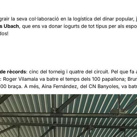
rair la seva col·laboració en la logística del dinar popular, 
cs Ubach
, que ens va donar iogurts de tot tipus per als espo
dos!
 de rècords
: cinc del torneig i quatre del circuit. Pel que f
 Roger Vilamala va batre el temps dels 100 papallona; Brun
 200 braça. A més, Aina Fernández, del CN Banyoles, va bat