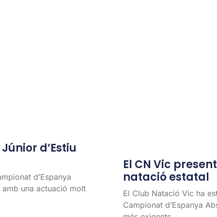
únior d’Estiu
El CN Vic present 
natació estatal
Campionat d’Espanya
l, amb una actuació molt
El Club Natació Vic ha es
Campionat d’Espanya Abso
més exigents