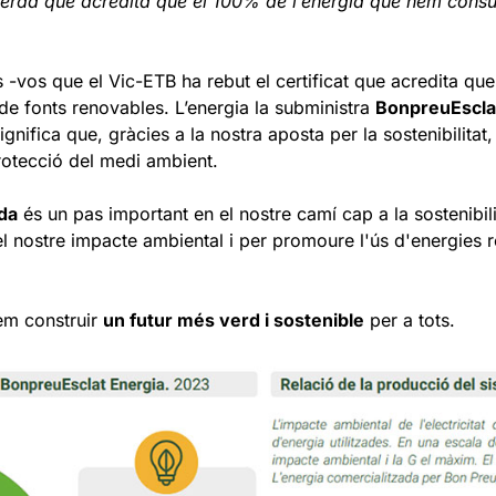
a verda que acredita que el 100% de l’energia que hem cons
 -vos que el Vic-ETB ha rebut el certificat que acredita qu
de fonts renovables. L’energia la subministra
BonpreuEscla
significa que, gràcies a la nostra aposta per la sostenibilitat
 protecció del medi ambient.
rda
és un pas important en el nostre camí cap a la sostenibili
el nostre impacte ambiental i per promoure l'ús d'energies r
em construir
un futur més verd i sostenible
per a tots.