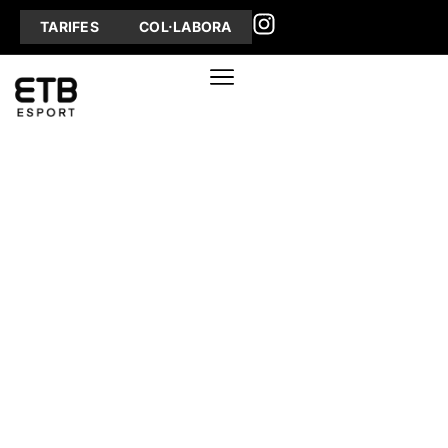
TARIFES
COL·LABORA