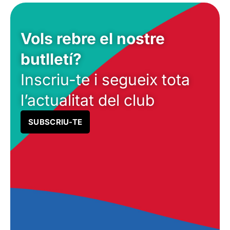
Vols rebre el nostre
butlletí?
Inscriu-te i segueix tota
l’actualitat del club
SUBSCRIU-TE