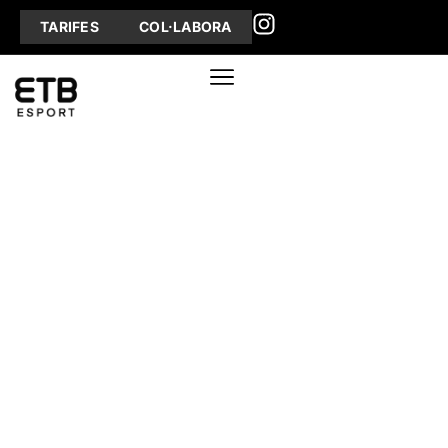
TARIFES
COL·LABORA