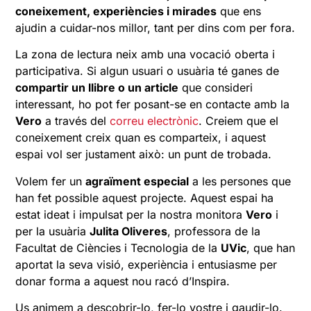
coneixement, experiències i mirades
que ens
ajudin a cuidar-nos millor, tant per dins com per fora.
La zona de lectura neix amb una vocació oberta i
participativa. Si algun usuari o usuària té ganes de
compartir un llibre o un article
que consideri
interessant, ho pot fer posant-se en contacte amb la
Vero
a través del
correu electrònic
. Creiem que el
coneixement creix quan es comparteix, i aquest
espai vol ser justament això: un punt de trobada.
Volem fer un
agraïment especial
a les persones que
han fet possible aquest projecte. Aquest espai ha
estat ideat i impulsat per la nostra monitora
Vero
i
per la usuària
Julita Oliveres
, professora de la
Facultat de Ciències i Tecnologia de la
UVic
, que han
aportat la seva visió, experiència i entusiasme per
donar forma a aquest nou racó d’Inspira.
Us animem a descobrir-lo, fer-lo vostre i gaudir-lo.