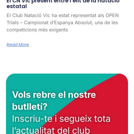
El CN Vic present entre l’élit de la natació
estatal
El Club Natació Vic ha estat representat als OPEN
Trials – Campionat d’Espanya Absolut, una de les
competicions més exigents
Read More
Vols rebre el nostre
butlletí?
Inscriu-te i segueix tota
l’actualitat del club