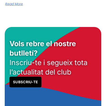
Read More
Vols rebre el nostre
butlletí?
Inscriu-te i segueix tota
l’actualitat del club
SUBSCRIU-TE