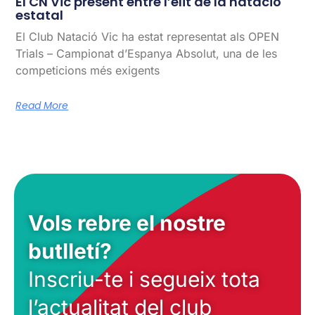
El CN Vic present entre l’élit de la natació
estatal
El Club Natació Vic ha estat representat als OPEN
Trials – Campionat d’Espanya Absolut, una de les
competicions més exigents
Read More
Vols rebre el nostre
butlletí?
Inscriu-te i segueix tota
l’actualitat del club