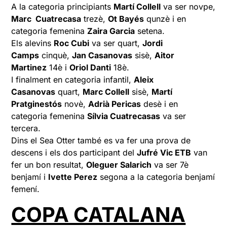
A la categoria principiants
Martí Collell
va ser novpe,
Marc Cuatrecasa
trezè,
Ot Bayés
qunzè i en
categoria femenina
Zaira Garcia
setena.
Els alevins
Roc Cubi
va ser quart,
Jordi
Camps
cinquè,
Jan Casanovas
sisè,
Aitor
Martinez
14è i
Oriol Danti
18è.
I finalment en categoria infantil,
Aleix
Casanovas
quart,
Marc Collell
sisè,
Martí
Pratginestós
novè,
Adrià Pericas
desè i en
categoria femenina
Sílvia Cuatrecasas
va ser
tercera.
Dins el Sea Otter també es va fer una prova de
descens i els dos participant del
Jufré Vic ETB
van
fer un bon resultat,
Oleguer Salarich
va ser 7è
benjamí i
Ivette Perez
segona a la categoria benjamí
femení.
COPA CATALANA