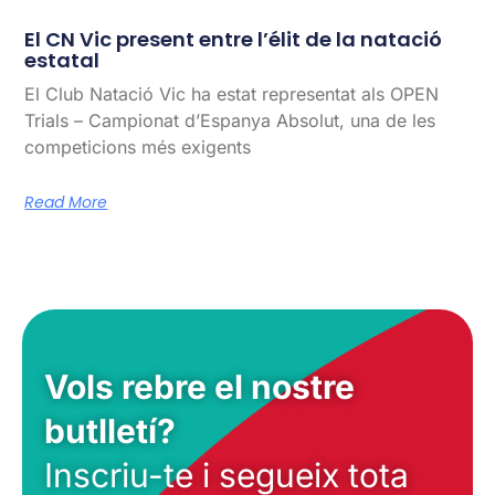
El CN Vic present entre l’élit de la natació
estatal
El Club Natació Vic ha estat representat als OPEN
Trials – Campionat d’Espanya Absolut, una de les
competicions més exigents
Read More
Vols rebre el nostre
butlletí?
Inscriu-te i segueix tota