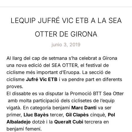
LEQUIP JUFRÉ VIC ETB A LA SEA
OTTER DE GIRONA
junio 3, 2019
Al llarg del cap de setmana s’ha celebrat a Girona
una nova edició del SEA OTTER, el festival de
ciclisme més important d’Eruopa. La secció de
ciclisme
Jufré Vic ETB
i va pendre part en diferents
proves.
El dissabte es va disputar la Promoció BTT Sea Otter
amb molta participació dels ciclisetes de l’equip
vigatà. En categoria benjamí
Marc Danti
va ser
primer,
Lluc Bayès
tercer,
Gil Clapès
cinquè,
Pol
Albaladejo
dotzè i la
Queralt Cubi
tercrera en
benjamí femení.