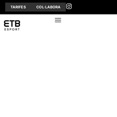
TARIFES
COL·LABORA