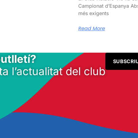
Campionat d’Espanya Abso
més exigents
Read More
utlletí?
SUBSCRI
ta l’actualitat del club