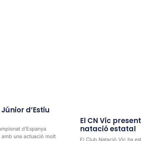
únior d’Estiu
El CN Vic present 
natació estatal
Campionat d’Espanya
l, amb una actuació molt
El Club Natació Vic ha es