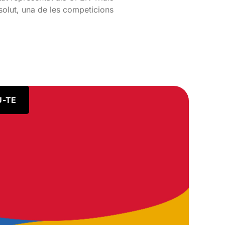
lut, una de les competicions
U-TE