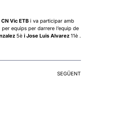
l
CN Vic ETB
i va participar amb
 per equips per darrere l’equip de
onzalez
5è
i Jose Luis Alvarez
11è .
SEGÜENT