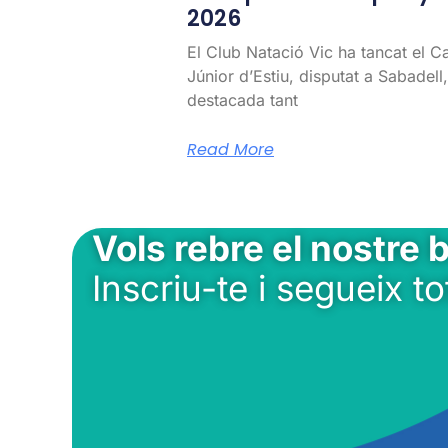
2026
El Club Natació Vic ha tancat el 
Júnior d’Estiu, disputat a Sabadel
destacada tant
Read More
Vols rebre el nostre b
Inscriu-te i segueix to