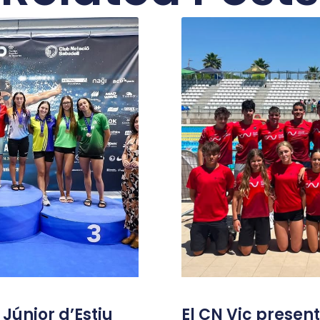
únior d’Estiu
El CN Vic present 