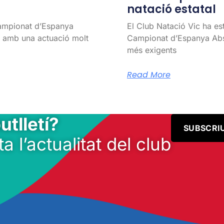
natació estatal
Campionat d’Espanya
El Club Natació Vic ha es
l, amb una actuació molt
Campionat d’Espanya Abso
més exigents
Read More
utlletí?
SUBSCRI
ta l’actualitat del club