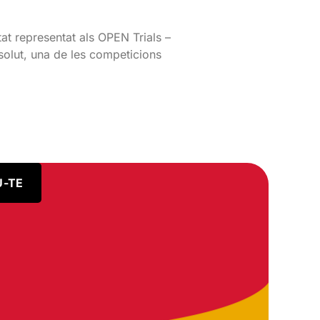
tat representat als OPEN Trials –
lut, una de les competicions
U-TE