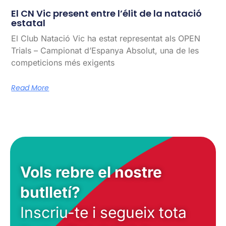
El CN Vic present entre l’élit de la natació
estatal
El Club Natació Vic ha estat representat als OPEN
Trials – Campionat d’Espanya Absolut, una de les
competicions més exigents
Read More
Vols rebre el nostre
butlletí?
Inscriu-te i segueix tota