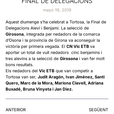
FINAL DE DELEGACIONS
mayo 19, 2019
Aquest diumenge s’ha celebrat a Tortosa, la Final de
Delegacions Aleví i Benjamí. La selecció de
Girosona
, integrada per nedadors de la comarca
d’Osona i la província de Girona va aconseguir la
victòria per primera vegada. El
CN Vic ETB
va
aportar un total de vuit nedadors cinc benjamins i
tres alevins a la selecció de
Girosona
i van fer molt
bons resultats.
Els nedadors del
Vic ETB
que van competir a
Tortosa van ser,
Judit Aragón, Ivan Jiménez, Santi
Quero, Marc de la Mora, Mariona Clavell, Adriana
Buxadé, Bruna Vinyeta i Jan Diez.
ANTERIOR
SEGÜENT