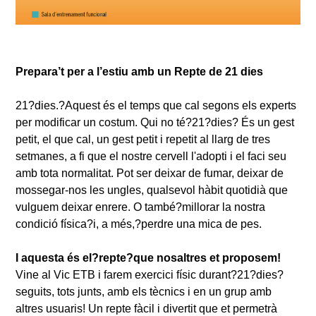
Prepara’t per a l’estiu amb un Repte de 21 dies
21?dies.?Aquest és el temps que cal segons els experts
per modificar un costum. Qui no té?21?dies? És un gest
petit, el que cal, un gest petit i repetit al llarg de tres
setmanes, a fi que el nostre cervell l'adopti i el faci seu
amb tota normalitat. Pot ser deixar de fumar, deixar de
mossegar-nos les ungles, qualsevol hàbit quotidià que
vulguem deixar enrere. O també?millorar la nostra
condició física?i, a més,?perdre una mica de pes.
I aquesta és el?repte?que nosaltres et proposem!
Vine al Vic ETB i farem exercici físic durant?21?dies?
seguits, tots junts, amb els tècnics i en un grup amb
altres usuaris! Un repte fàcil i divertit que et permetrà