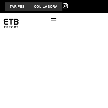
TARIFES
COL·LABORA