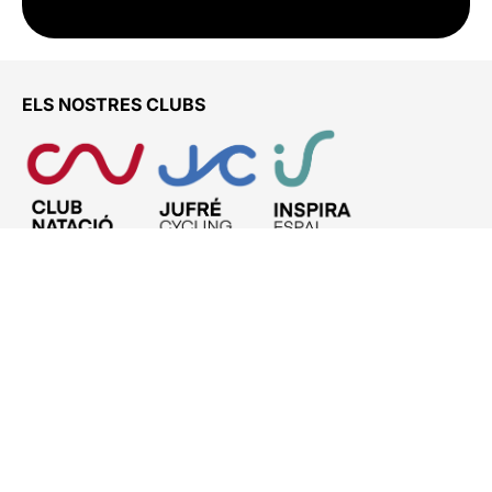
ELS NOSTRES CLUBS
ENS TROBARÀS A
Club Natació Vic – ETB
C. Josep Maria Pallàs, 1 – Piscines