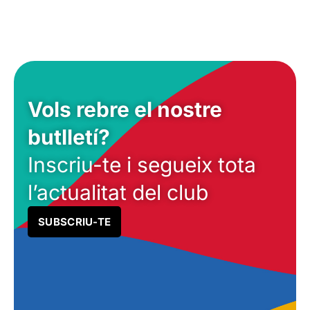
Vols rebre el nostre
butlletí?
Inscriu-te i segueix tota
l’actualitat del club
SUBSCRIU-TE