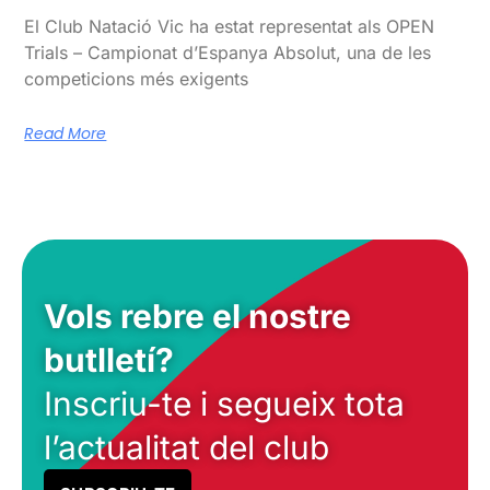
El Club Natació Vic ha estat representat als OPEN
Trials – Campionat d’Espanya Absolut, una de les
competicions més exigents
Read More
Vols rebre el nostre
butlletí?
Inscriu-te i segueix tota
l’actualitat del club