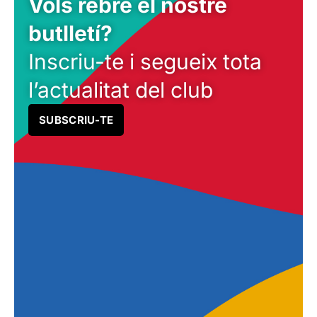
Vols rebre el nostre
butlletí?
Inscriu-te i segueix tota
l’actualitat del club
SUBSCRIU-TE