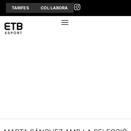
TARIFES
COL·LABORA