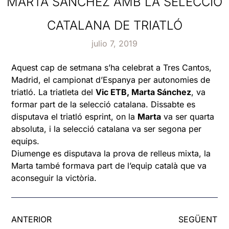
MARTA SÁNCHEZ AMB LA SELECCIÓ
CATALANA DE TRIATLÓ
julio 7, 2019
Aquest cap de setmana s’ha celebrat a Tres Cantos,
Madrid, el campionat d’Espanya per autonomies de
triatló. La triatleta del
Vic ETB, Marta Sánchez
, va
formar part de la selecció catalana. Dissabte es
disputava el triatló esprint, on la
Marta
va ser quarta
absoluta, i la selecció catalana va ser segona per
equips.
Diumenge es disputava la prova de relleus mixta, la
Marta també formava part de l’equip català que va
aconseguir la victòria.
ANTERIOR
SEGÜENT