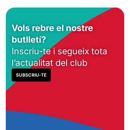
Vols rebre el nostre
butlletí?
Inscriu-te i segueix tota
l’actualitat del club
SUBSCRIU-TE