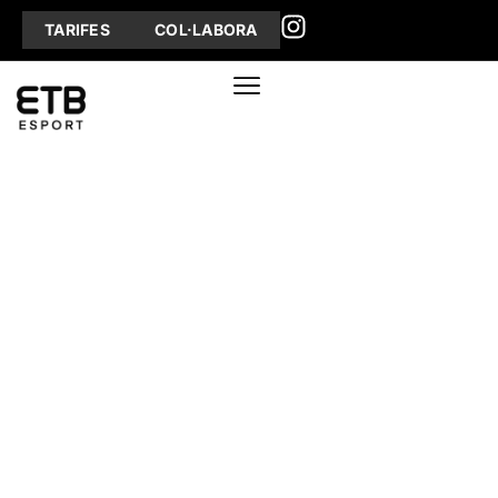
TARIFES
COL·LABORA