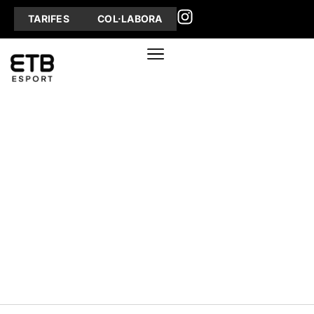
TARIFES
COL·LABORA