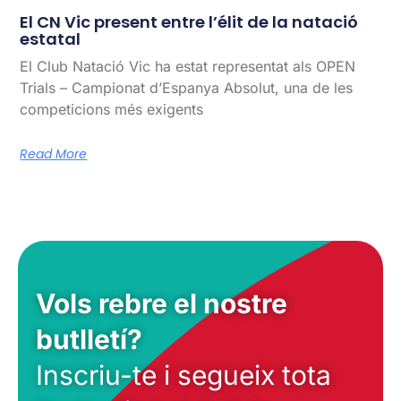
El CN Vic present entre l’élit de la natació
estatal
El Club Natació Vic ha estat representat als OPEN
Trials – Campionat d’Espanya Absolut, una de les
competicions més exigents
Read More
Vols rebre el nostre
butlletí?
Inscriu-te i segueix tota