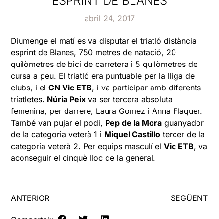
ESPRINT DE BLANES
abril 24, 2017
Diumenge el matí es va disputar el triatló distància
esprint de Blanes, 750 metres de natació, 20
quilòmetres de bici de carretera i 5 quilòmetres de
cursa a peu. El triatló era puntuable per la lliga de
clubs, i el
CN Vic ETB
, i va participar amb diferents
triatletes.
Núria Peix
va ser tercera absoluta
femenina, per darrere, Laura Gomez i Anna Flaquer.
També van pujar el podi,
Pep de la Mora
guanyador
de la categoria veterà 1 i
Miquel Castillo
tercer de la
categoria veterà 2. Per equips masculí el
Vic ETB
, va
aconseguir el cinquè lloc de la general.
ANTERIOR
SEGÜENT