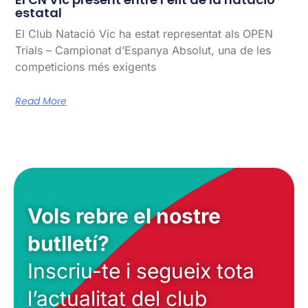
estatal
El Club Natació Vic ha estat representat als OPEN
Trials – Campionat d’Espanya Absolut, una de les
competicions més exigents
Read More
Vols rebre el nostre
butlletí?
Inscriu-te i segueix tota
l’actualitat del club