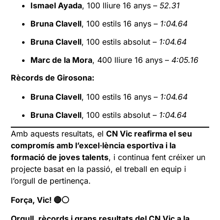
Ismael Ayada
, 100 lliure 16 anys –
52.31
Bruna Clavell
, 100 estils 16 anys –
1:04.64
Bruna Clavell
, 100 estils absolut –
1:04.64
Marc de la Mora
, 400 lliure 16 anys –
4:05.16
Rècords de Girosona:
Bruna Clavell
, 100 estils 16 anys –
1:04.64
Bruna Clavell
, 100 estils absolut –
1:04.64
Amb aquests resultats, el
CN Vic reafirma el seu
compromís amb l’excel·lència esportiva i la
formació de joves talents
, i continua fent créixer un
projecte basat en la passió, el treball en equip i
l’orgull de pertinença.
Força, Vic! 🔴⚪
Orgull, rècords i grans resultats del CN Vic a la