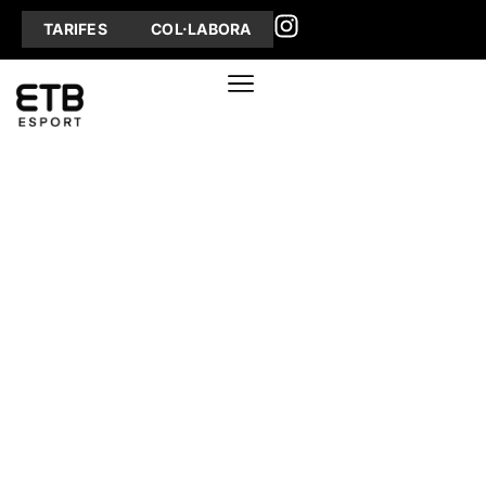
TARIFES
COL·LABORA