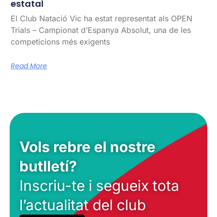
estatal
El Club Natació Vic ha estat representat als OPEN
Trials – Campionat d’Espanya Absolut, una de les
competicions més exigents
Read More
Vols rebre el nostre
butlletí?
Inscriu-te i segueix tota
l’actualitat del club