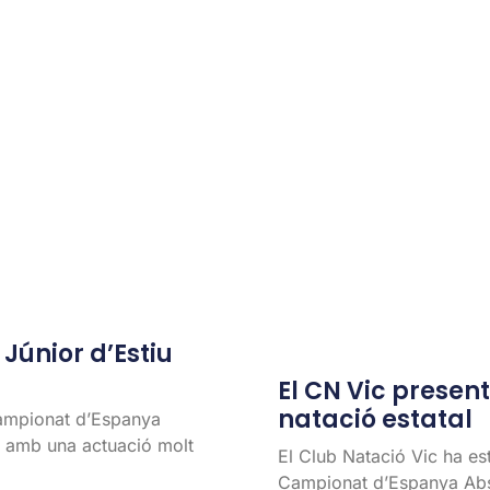
únior d’Estiu
El CN Vic present 
natació estatal
Campionat d’Espanya
l, amb una actuació molt
El Club Natació Vic ha es
Campionat d’Espanya Abso