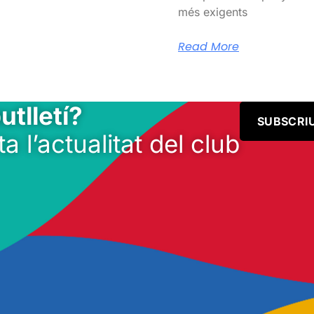
més exigents
Read More
utlletí?
SUBSCRI
ta l’actualitat del club