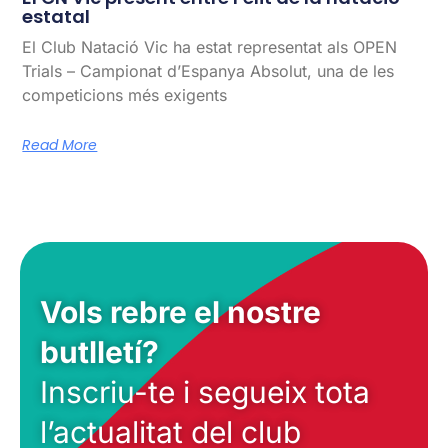
estatal
El Club Natació Vic ha estat representat als OPEN
Trials – Campionat d’Espanya Absolut, una de les
competicions més exigents
Read More
Vols rebre el nostre
butlletí?
Inscriu-te i segueix tota
l’actualitat del club