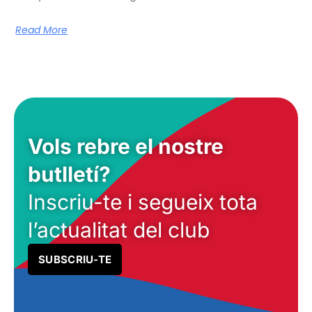
Read More
Vols rebre el nostre
butlletí?
Inscriu-te i segueix tota
l’actualitat del club
SUBSCRIU-TE