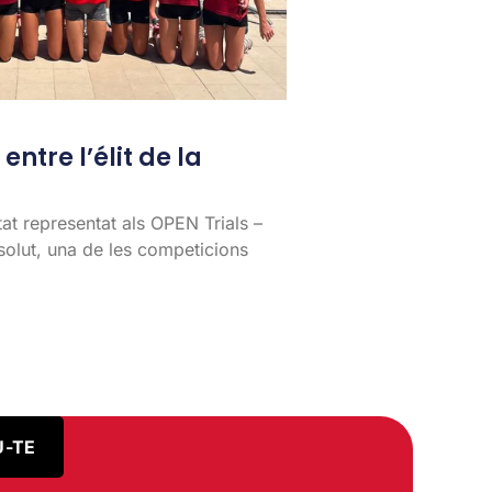
entre l’élit de la
tat representat als OPEN Trials –
lut, una de les competicions
U-TE