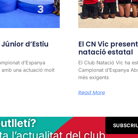
únior d’Estiu
El CN Vic present 
natació estatal
Campionat d’Espanya
El Club Natació Vic ha es
l, amb una actuació molt
Campionat d’Espanya Abso
més exigents
Read More
utlletí?
SUBSCRI
ta l’actualitat del club