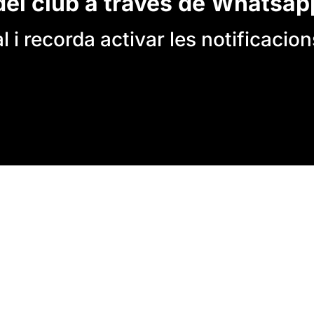
del club a través de Whatsap
 i recorda activar les notificacion