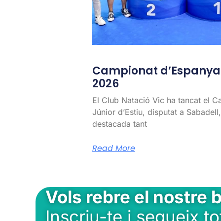
Campionat d’Espanya J
2026
El Club Natació Vic ha tancat el 
Júnior d’Estiu, disputat a Sabadel
destacada tant
Read More
Vols rebre el nostre b
Inscriu-te i segueix to