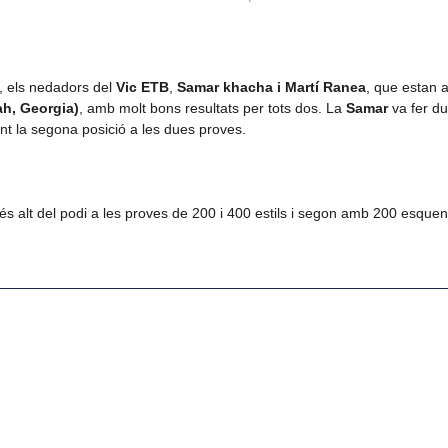
 els nedadors del 
Vic ETB
,
 Samar khacha i Martí Ranea
, que estan a
ah, Georgia)
, amb molt bons resultats per tots dos. La
 Samar
 va fer d
int la segona posició a les dues proves.
 més alt del podi a les proves de 200 i 400 estils i segon amb 200 esqu