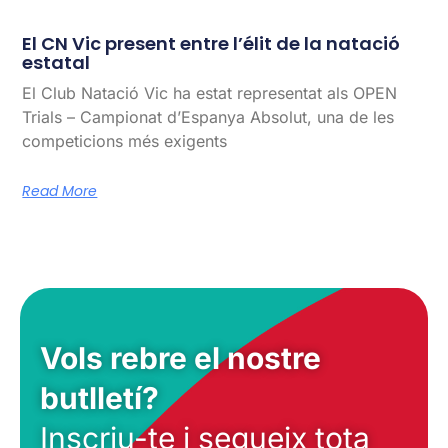
El CN Vic present entre l’élit de la natació
estatal
El Club Natació Vic ha estat representat als OPEN
Trials – Campionat d’Espanya Absolut, una de les
competicions més exigents
Read More
Vols rebre el nostre
butlletí?
Inscriu-te i segueix tota