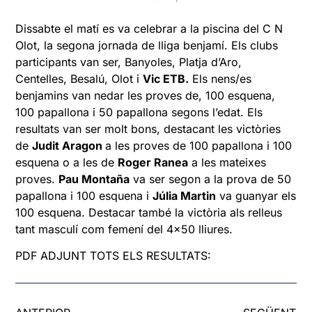
Dissabte el matí es va celebrar a la piscina del C N
Olot, la segona jornada de lliga benjamí. Els clubs
participants van ser, Banyoles, Platja d’Aro,
Centelles, Besalú, Olot i
Vic ETB.
Els nens/es
benjamins van nedar les proves de, 100 esquena,
100 papallona i 50 papallona segons l’edat. Els
resultats van ser molt bons, destacant les victòries
de
Judit Aragon
a les proves de 100 papallona i 100
esquena o a les de
Roger Ranea
a les mateixes
proves.
Pau Montaña
va ser segon a la prova de 50
papallona i 100 esquena i
Júlia Martin
va guanyar els
100 esquena. Destacar també la victòria als relleus
tant masculí com femení del 4×50 lliures.
PDF ADJUNT TOTS ELS RESULTATS: