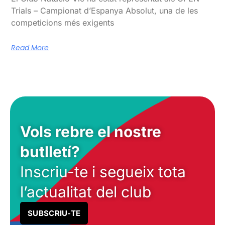
Trials – Campionat d’Espanya Absolut, una de les
competicions més exigents
Read More
Vols rebre el nostre
butlletí?
Inscriu-te i segueix tota
l’actualitat del club
SUBSCRIU-TE