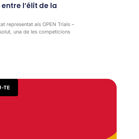
entre l’élit de la
tat representat als OPEN Trials –
lut, una de les competicions
U-TE