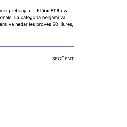
amí i prebenjamí. El
Vic ETB
i va
onals. La categoria benjamí va
jamí va nedar les proves 50 lliures,
SEGÜENT