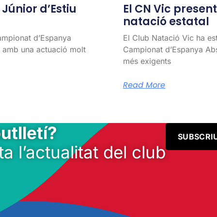
únior d’Estiu
El CN Vic present 
natació estatal
Campionat d’Espanya
El Club Natació Vic ha es
l, amb una actuació molt
Campionat d’Espanya Abso
més exigents
Read More
utlletí?
SUBSCRI
ta l’actualitat del club