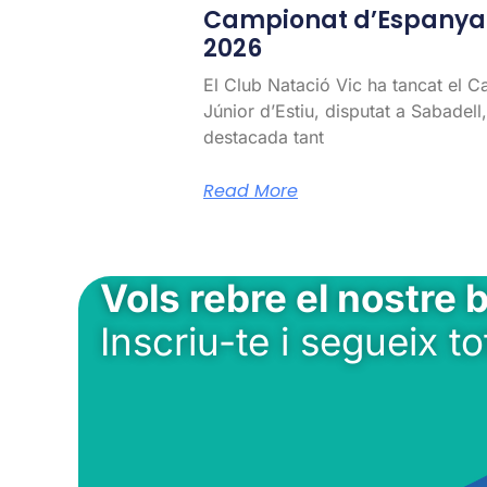
Campionat d’Espanya J
2026
El Club Natació Vic ha tancat el 
Júnior d’Estiu, disputat a Sabadel
destacada tant
Read More
Vols rebre el nostre b
Inscriu-te i segueix to