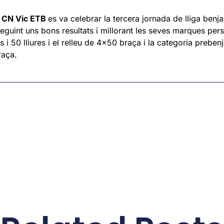
l
CN Vic ETB
es va celebrar la tercera jornada de lliga benj
guint uns bons resultats i millorant les seves marques pers
s i 50 lliures i el relleu de 4×50 braça i la categoria preben
raça.