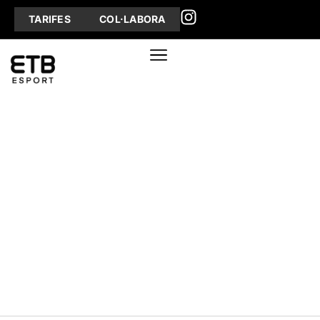
TARIFES
COL·LABORA