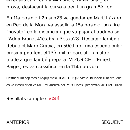
prova, destacant la cursa a peu i un gran 5è.lloc.
En 11a.posició i 2n.sub23 va quedar en Martí Lázaro,
en Pep de la Mora va assolir la 15a.posició, un altre
"novato" en la distància i que va pujar al podi va ser
l'Adrià Brunet 41è.abs. i 3r.sub23. Destacar també al
debutant Marc Gracia, en 50è.lloc i una espectacular
cursa a peu fent el 13è. millor parcial. I un altre
triatleta que també prepara IM ZURICH, l'Ernest
Baiget, es va classificar en la 114a.posició.
Destacar un cop més a l’equip masculí VIC-ETB (Ruvireta, Bellapart i Lázaro) que
es va clasificar en 2n lloc.
Per darrera del Reus-Ploms i per davant del Prat-Triatló.
Resultats complets
AQUÍ
ANTERIOR
SEGÜENT