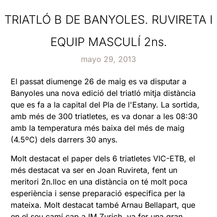
TRIATLÓ B DE BANYOLES. RUVIRETA I
EQUIP MASCULÍ 2ns.
mayo 29, 2013
El passat diumenge 26 de maig es va disputar a
Banyoles una nova edició del triatló mitja distància
que es fa a la capital del Pla de l'Estany. La sortida,
amb més de 300 triatletes, es va donar a les 08:30
amb la temperatura més baixa del més de maig
(4.5ºC) dels darrers 30 anys.
Molt destacat el paper dels 6 triatletes VIC-ETB, el
més destacat va ser en Joan Ruvireta, fent un
meritori 2n.lloc en una distància on té molt poca
esperiència i sense preparació especifica per la
mateixa. Molt destacat també Arnau Bellapart, que
en el seu camí cap a IM Zurich, va fer una gran