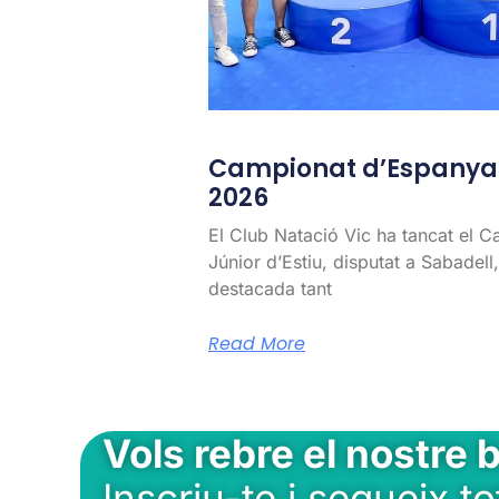
Campionat d’Espanya J
2026
El Club Natació Vic ha tancat el 
Júnior d’Estiu, disputat a Sabadel
destacada tant
Read More
Vols rebre el nostre b
Inscriu-te i segueix to