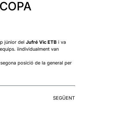
 COPA
p júnior del
Jufré Vic ETB
i va
 equips. iindividualment van
 segona posició de la general per
SEGÜENT