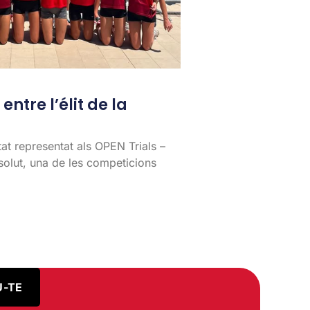
entre l’élit de la
tat representat als OPEN Trials –
lut, una de les competicions
U-TE