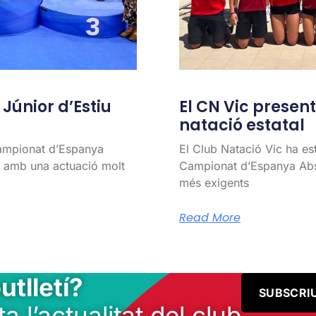
únior d’Estiu
El CN Vic present 
natació estatal
Campionat d’Espanya
El Club Natació Vic ha es
l, amb una actuació molt
Campionat d’Espanya Abso
més exigents
Read More
utlletí?
SUBSCRI
ta l’actualitat del club