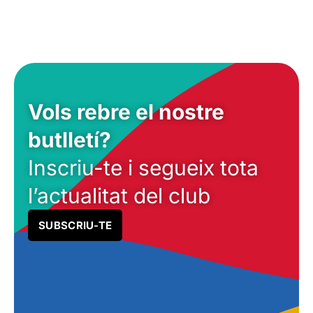
Vols rebre el nostre
butlletí?
Inscriu-te i segueix tota
l’actualitat del club
SUBSCRIU-TE