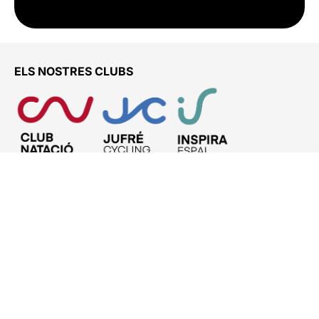
ELS NOSTRES CLUBS
ENS TROBARÀS A
Club Natació Vic – ETB
C. Josep Maria Pallàs, 1 – Piscines