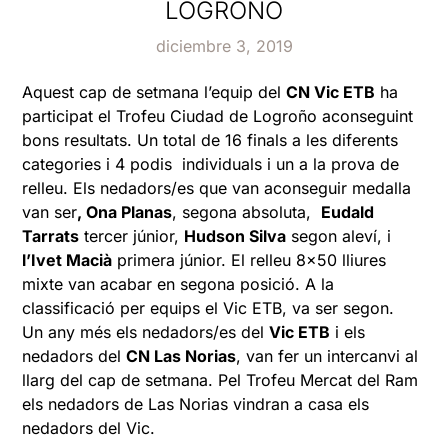
LOGROÑO
diciembre 3, 2019
Aquest cap de setmana l’equip del
CN Vic ETB
ha
participat el Trofeu Ciudad de Logroño aconseguint
bons resultats. Un total de 16 finals a les diferents
categories i 4 podis individuals i un a la prova de
relleu. Els nedadors/es que van aconseguir medalla
van ser
, Ona Planas
, segona absoluta,
Eudald
Tarrats
tercer júnior,
Hudson Silva
segon aleví, i
l’Ivet Macià
primera júnior. El relleu 8×50 lliures
mixte van acabar en segona posició. A la
classificació per equips el Vic ETB, va ser segon.
Un any més els nedadors/es del
Vic ETB
i els
nedadors del
CN Las Norias
, van fer un intercanvi al
llarg del cap de setmana. Pel Trofeu Mercat del Ram
els nedadors de Las Norias vindran a casa els
nedadors del Vic.