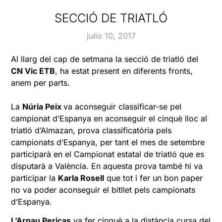
SECCIÓ DE TRIATLÓ
julio 10, 2017
Al llarg del cap de setmana la secció de triatló del
CN Vic ETB
, ha estat present en diferents fronts,
anem per parts.
La
Núria Peix
va aconseguir classificar-se pel
campionat d’Espanya en aconseguir el cinquè lloc al
triatló d’Almazan, prova classificatòria pels
campionats d’Espanya, per tant el mes de setembre
participarà en el Campionat estatal de triatló que es
disputarà a València. En aquesta prova també hi va
participar la
Karla Rosell
que tot i fer un bon paper
no va poder aconseguir el bitllet pels campionats
d’Espanya.
L’Arnau Pericas
va fer cinquè a la distància cursa del