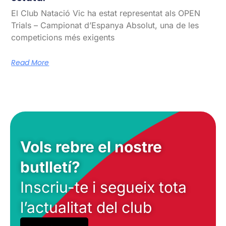
El Club Natació Vic ha estat representat als OPEN
Trials – Campionat d’Espanya Absolut, una de les
competicions més exigents
Read More
Vols rebre el nostre
butlletí?
Inscriu-te i segueix tota
l’actualitat del club