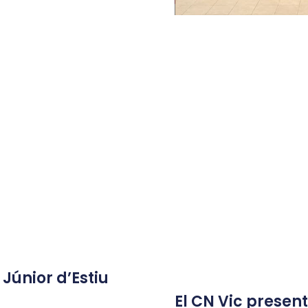
únior d’Estiu
El CN Vic present 