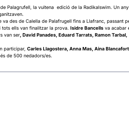
de Palagrufell, la vuitena edició de la Radikalswim. Un an
ganitzaven.
 va des de Calella de Palafrugell fins a Llafranc, passant pe
tots ells van finalitzar la prova.
Isidre Bancells
va acabar e
rs van ser
, David Panades, Eduard Tarrats, Ramon Tarbal, M
n participar,
Carles Llagostera, Anna Mas, Aina Blancafort
 més de 500 nedadors/es.