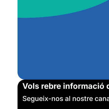
Vols rebre informació 
Segueix-nos al nostre canal