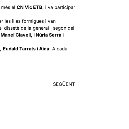
y més el
CN Vic ETB
, i va participar
r les illes formigues i van
l dissetè de la general i segon del
anel Clavell, i Núria Serra i
,
Eudald Tarrats i Aina
. A cada
SEGÜENT