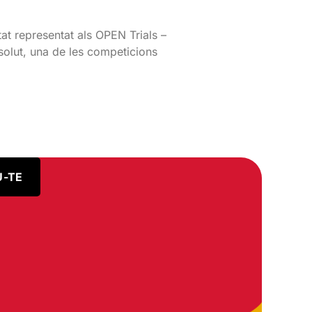
tat representat als OPEN Trials –
lut, una de les competicions
U-TE