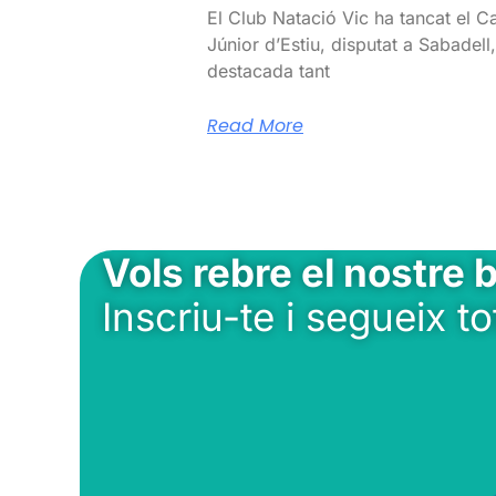
El Club Natació Vic ha tancat el 
Júnior d’Estiu, disputat a Sabadel
destacada tant
Read More
Vols rebre el nostre b
Inscriu-te i segueix to